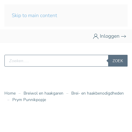
Skip to main content
Inloggen
Producten
ZOEK
zoeken
Home
Breiwol en haakgaren
Brei- en haakbenodigdheden
Prym Punnikpopje