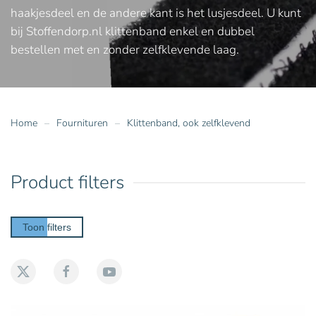
haakjesdeel en de andere kant is het lusjesdeel. U kunt
bij Stoffendorp.nl klittenband enkel en dubbel
bestellen met en zonder zelfklevende laag.
Home
Fournituren
Klittenband, ook zelfklevend
Product filters
Toon filters