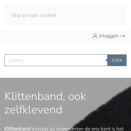
Skip to main content
Inloggen
Producten
ZOEK
zoeken
Klittenband, ook
zelfklevend
Klittenband
bestaat uit twee kanten de ene kant is het