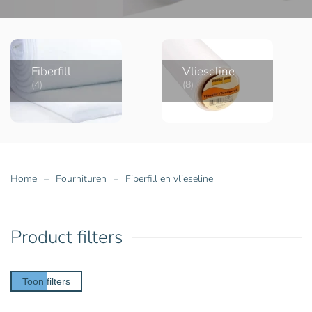
Fiberfill
Vlieseline
(4)
(8)
Home
Fournituren
Fiberfill en vlieseline
Product filters
Toon filters