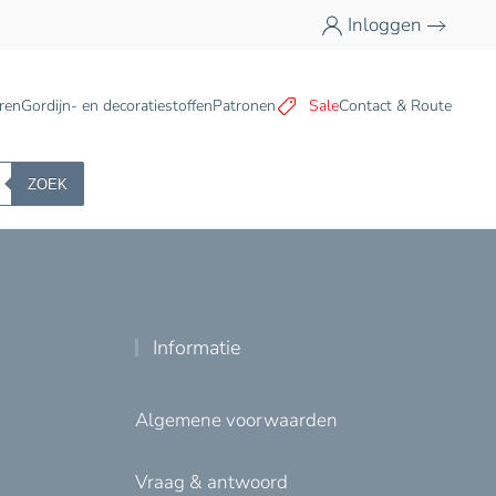
Inloggen
n
ren
Gordijn- en decoratiestoffen
Patronen
Sale
Contact & Route
ZOEK
Informatie
Algemene voorwaarden
Vraag & antwoord