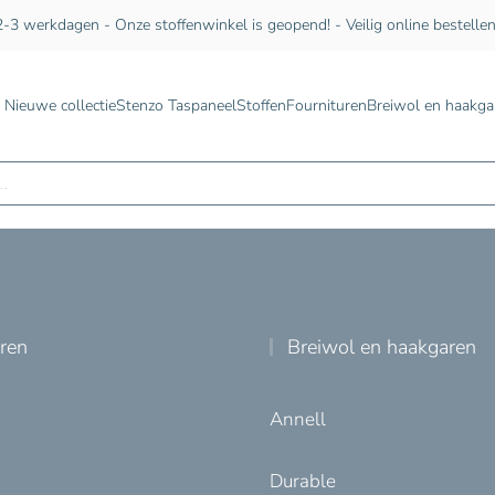
-3 werkdagen - Onze stoffenwinkel is geopend! - Veilig online bestelle
Nieuwe collectie
Stenzo Taspaneel
Stoffen
Fournituren
Breiwol en haakga
n
uren
Breiwol en haakgaren
Annell
Durable