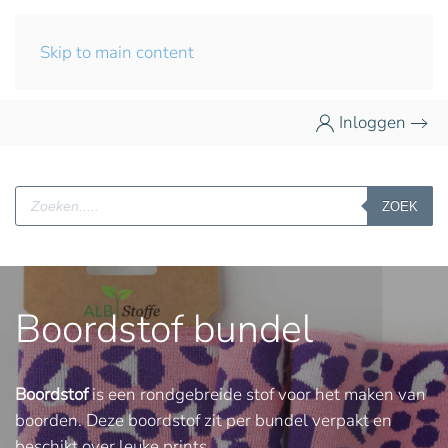
Skip to main content
Inloggen
Producten
ZOEK
zoeken
Boordstof bundel
Boordstof
is een rondgebreide stof voor het maken van
boorden. Deze boordstof zit per bundel verpakt en
beschikt over leuke prints.