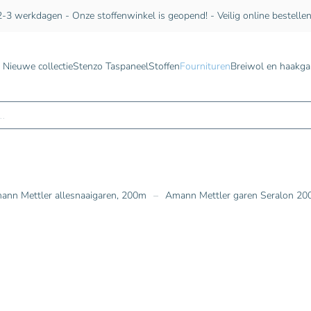
-3 werkdagen - Onze stoffenwinkel is geopend! - Veilig online bestelle
Nieuwe collectie
Stenzo Taspaneel
Stoffen
Fournituren
Breiwol en haakga
n
ann Mettler allesnaaigaren, 200m
Amann Mettler garen Seralon 200