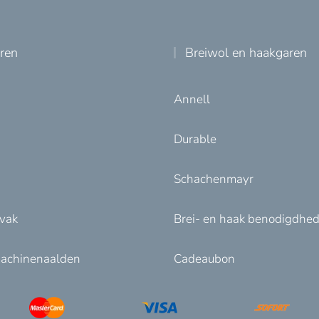
uren
Breiwol en haakgaren
Annell
Durable
Schachenmayr
nvak
Brei- en haak benodigdhe
achinenaalden
Cadeaubon