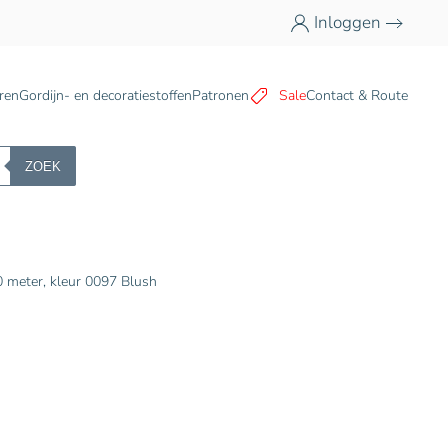
Inloggen
n
ren
Gordijn- en decoratiestoffen
Patronen
Sale
Contact & Route
ZOEK
 meter, kleur 0097 Blush