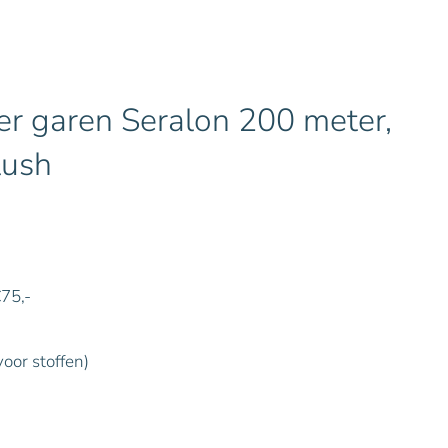
r garen Seralon 200 meter,
lush
€75,-
voor stoffen)