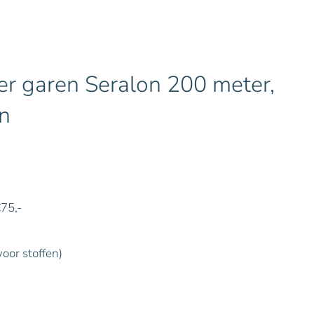
r garen Seralon 200 meter,
n
€75,-
voor stoffen)