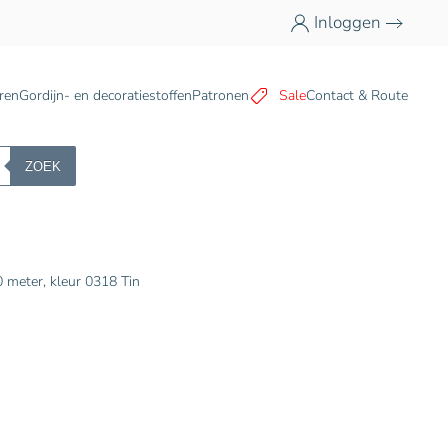
Inloggen
n
ren
Gordijn- en decoratiestoffen
Patronen
Sale
Contact & Route
ZOEK
 meter, kleur 0318 Tin