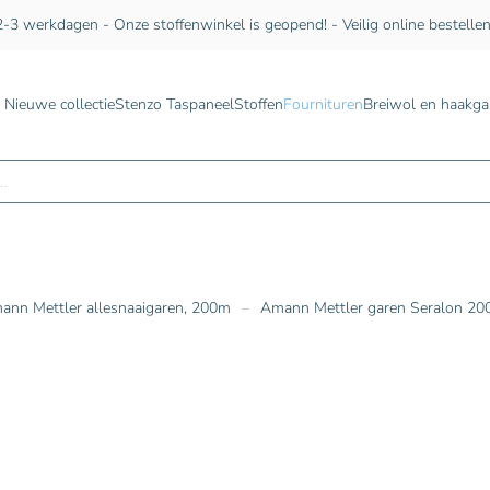
-3 werkdagen - Onze stoffenwinkel is geopend! - Veilig online bestelle
Nieuwe collectie
Stenzo Taspaneel
Stoffen
Fournituren
Breiwol en haakga
n
ann Mettler allesnaaigaren, 200m
Amann Mettler garen Seralon 200