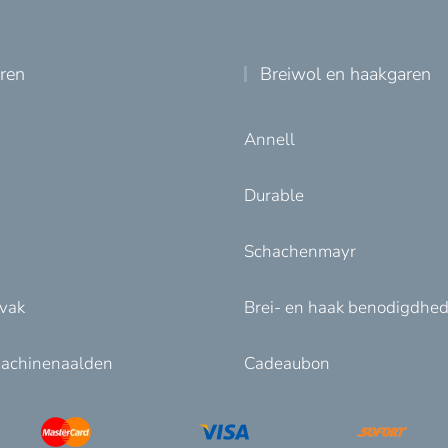
uren
Breiwol en haakgaren
Annell
Durable
Schachenmayr
nvak
Brei- en haak benodigdhe
achinenaalden
Cadeaubon