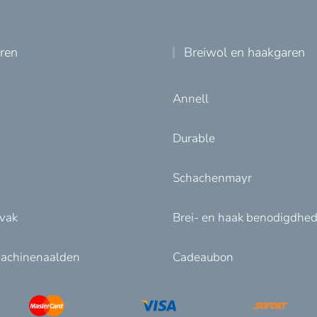
uren
Breiwol en haakgaren
Annell
Durable
Schachenmayr
nvak
Brei- en haak benodigdhe
achinenaalden
Cadeaubon