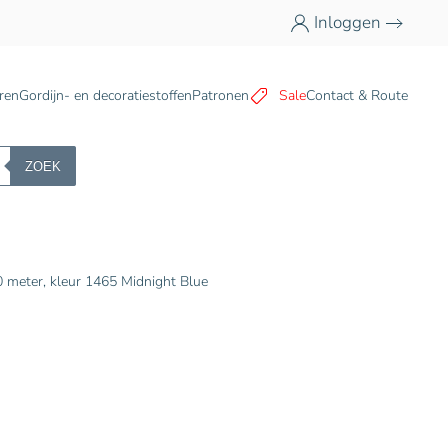
Inloggen
n
ren
Gordijn- en decoratiestoffen
Patronen
Sale
Contact & Route
ZOEK
 meter, kleur 1465 Midnight Blue