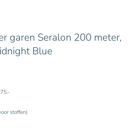
r garen Seralon 200 meter,
idnight Blue
€75,-
voor stoffen)