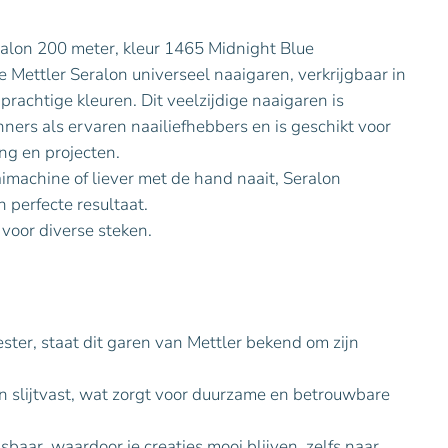
alon 200 meter, kleur 1465 Midnight Blue
Mettler Seralon universeel naaigaren, verkrijgbaar in
prachtige kleuren. Dit veelzijdige naaigaren is
ners als ervaren naailiefhebbers en is geschikt voor
ing en projecten.
imachine of liever met de hand naait, Seralon
n perfecte resultaat.
 voor diverse steken.
er, staat dit garen van Mettler bekend om zijn
en slijtvast, wat zorgt voor duurzame en betrouwbare
baar, waardoor je creaties mooi blijven, zelfs naar