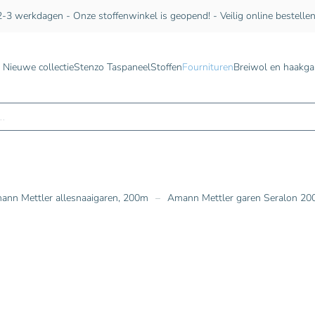
-3 werkdagen - Onze stoffenwinkel is geopend! - Veilig online bestelle
Nieuwe collectie
Stenzo Taspaneel
Stoffen
Fournituren
Breiwol en haakga
n
ann Mettler allesnaaigaren, 200m
Amann Mettler garen Seralon 200