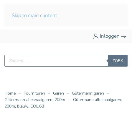
Skip to main content
Inloggen
Producten
ZOEK
zoeken
Home
Fournituren
Garen
Gütermann garen
Gütermann allesnaaigaren, 200m
Gütermann allesnaaigaren,
200m, blauw. COL.68