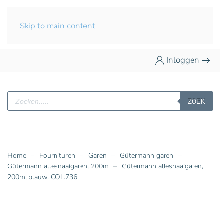
Skip to main content
Inloggen
Producten
ZOEK
zoeken
Home
Fournituren
Garen
Gütermann garen
Gütermann allesnaaigaren, 200m
Gütermann allesnaaigaren,
200m, blauw. COL.736