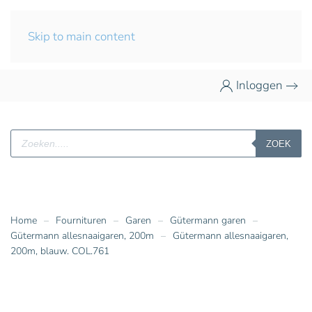
Skip to main content
Inloggen
Producten
ZOEK
zoeken
Home
Fournituren
Garen
Gütermann garen
Gütermann allesnaaigaren, 200m
Gütermann allesnaaigaren,
200m, blauw. COL.761