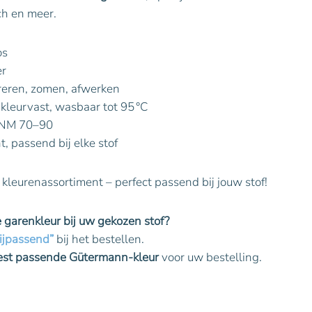
ch en meer.
os
er
areren, zomen, afwerken
t, kleurvast, wasbaar tot 95 °C
e NM 70–90
t, passend bij elke stof
 kleurenassortiment – perfect passend bij jouw stof!
te garenkleur bij uw gekozen stof?
ijpassend”
bij het bestellen.
best passende Gütermann-kleur
voor uw bestelling.