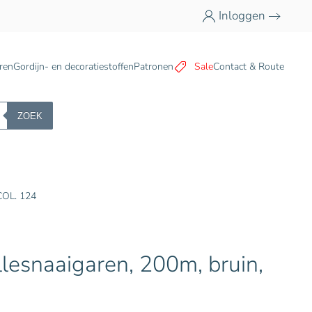
Inloggen
n
ren
Gordijn- en decoratiestoffen
Patronen
Sale
Contact & Route
ZOEK
COL. 124
lesnaaigaren, 200m, bruin,