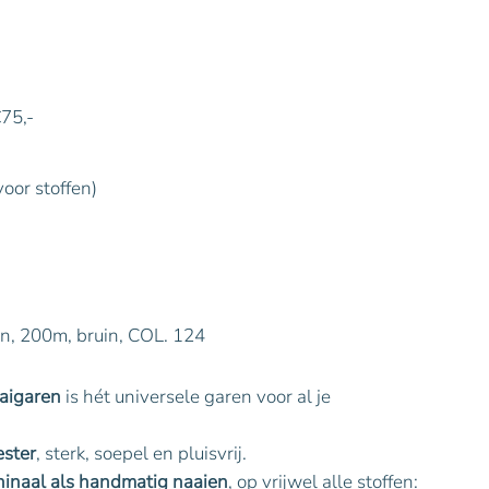
€75,-
voor stoffen)
n, 200m, bruin, COL. 124
aigaren
is hét universele garen voor al je
ster
, sterk, soepel en pluisvrij.
inaal als handmatig naaien
, op vrijwel alle stoffen: