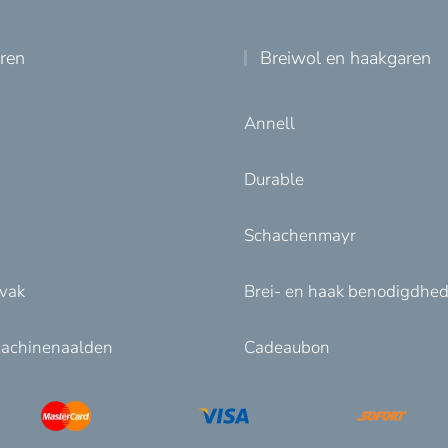
uren
Breiwol en haakgaren
Annell
Durable
Schachenmayr
nvak
Brei- en haak benodigdhe
achinenaalden
Cadeaubon