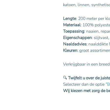
katoen, linnen, synthetis
Lengte
: 200 meter per kl
Materiaal
: 100% polyest
Toepassing
: naaien, rep
Eigenschappen
: slijtvas
Naaldadvies
: naalddikt
Kleuren
: groot assortimen
Verkrijgbaar in een breed
🔍
Twijfelt u over de juis
Selecteer dan de optie
“B
Wij kiezen met zorg de 