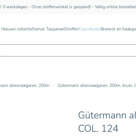
-3 werkdagen - Onze stoffenwinkel is geopend! - Veilig online bestelle
Nieuwe collectie
Stenzo Taspaneel
Stoffen
Fournituren
Breiwol en haakga
n
ann allesnaaigaren, 200m
Gütermann allesnaaigaren, 200m, bruin, 
Gütermann al
COL. 124