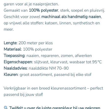
garen voor al je naaiprojecten.
Gemaakt van
100% polyester
, sterk, soepel en pluisvrij.
Geschikt voor zowel
machinaal als handmatig naaien
,
op vrijwel alle stoffen: katoen, linnen, synthetisch en
meer.
Lengte
: 200 meter per klos
Materiaal
: 100% polyester
Toepassing
: naaien, repareren, zomen, afwerken
Eigenschappen
: slijtvast, kleurvast, wasbaar tot 95 °C
Naaldadvies
: naalddikte NM 70–90
Kleuren
: groot assortiment, passend bij elke stof
Verkrijgbaar in een breed kleurenassortiment – perfect
passend bij jouw stof!
Twijfelt u over de juiste garenkleur bij uw gekozen