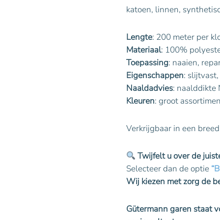
katoen, linnen, synthetis
Lengte
: 200 meter per kl
Materiaal
: 100% polyest
Toepassing
: naaien, rep
Eigenschappen
: slijtvas
Naaldadvies
: naalddikt
Kleuren
: groot assortimen
Verkrijgbaar in een breed
Twijfelt u over de juis
Selecteer dan de optie
“B
Wij kiezen met zorg de 
Gütermann garen staat vo