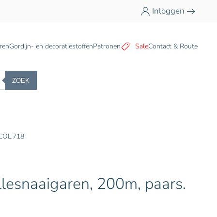
Inloggen
n
ren
Gordijn- en decoratiestoffen
Patronen
Sale
Contact & Route
ZOEK
 COL.718
lesnaaigaren, 200m, paars.