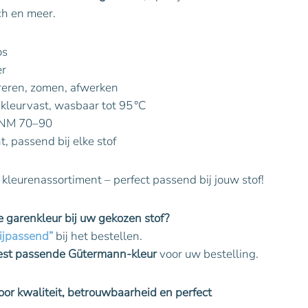
ch en meer.
os
er
areren, zomen, afwerken
t, kleurvast, wasbaar tot 95 °C
e NM 70–90
t, passend bij elke stof
 kleurenassortiment – perfect passend bij jouw stof!
te garenkleur bij uw gekozen stof?
ijpassend”
bij het bestellen.
best passende Gütermann-kleur
voor uw bestelling.
or kwaliteit, betrouwbaarheid en perfect