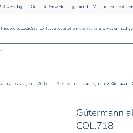
-3 werkdagen - Onze stoffenwinkel is geopend! - Veilig online bestelle
Nieuwe collectie
Stenzo Taspaneel
Stoffen
Fournituren
Breiwol en haakga
n
ann allesnaaigaren, 200m
Gütermann allesnaaigaren, 200m, paars.
Gütermann al
COL.718