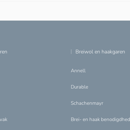
uren
Breiwol en haakgaren
Annell
Durable
Schachenmayr
nvak
Brei- en haak benodigdhe