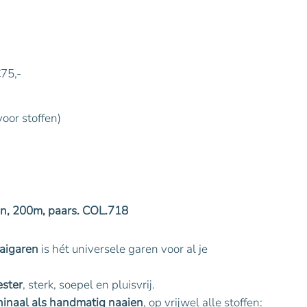
€75,-
voor stoffen)
n, 200m, paars. COL.718
aigaren
is hét universele garen voor al je
ster
, sterk, soepel en pluisvrij.
inaal als handmatig naaien
, op vrijwel alle stoffen: