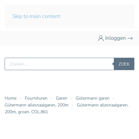
Skip to main content
Inloggen
Producten
ZOEK
zoeken
Home
Fournituren
Garen
Gütermann garen
Gütermann allesnaaigaren, 200m
Gütermann allesnaaigaren,
200m, groen. COL.861