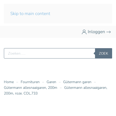
Skip to main content
Inloggen
Producten
ZOEK
zoeken
Home
Fournituren
Garen
Gütermann garen
Gütermann allesnaaigaren, 200m
Gütermann allesnaaigaren,
200m, roze. COL.733