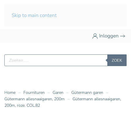
Skip to main content
Inloggen
Producten
ZOEK
zoeken
Home
Fournituren
Garen
Gütermann garen
Gütermann allesnaaigaren, 200m
Gütermann allesnaaigaren,
200m, roze. COL.82