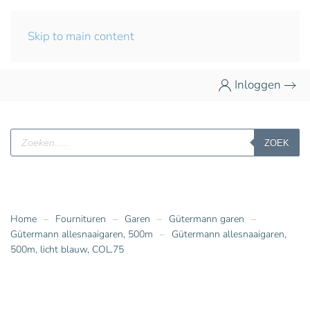
Skip to main content
Inloggen
Producten
ZOEK
zoeken
Home
Fournituren
Garen
Gütermann garen
Gütermann allesnaaigaren, 500m
Gütermann allesnaaigaren,
500m, licht blauw, COL.75