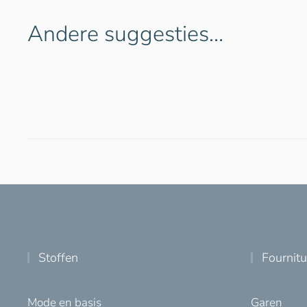
Andere suggesties…
Stoffen
Fournit
Mode en basis
Garen