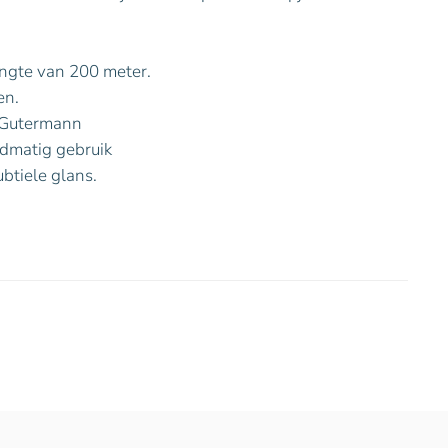
engte van 200 meter.
en.
 Gutermann
ndmatig gebruik
ubtiele glans.