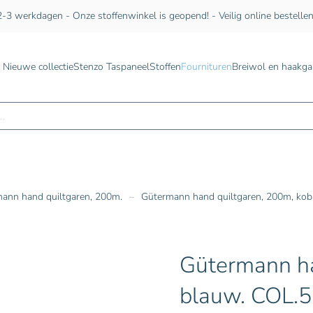
-3 werkdagen - Onze stoffenwinkel is geopend! - Veilig online bestelle
Nieuwe collectie
Stenzo Taspaneel
Stoffen
Fournituren
Breiwol en haakga
n
ann hand quiltgaren, 200m.
Gütermann hand quiltgaren, 200m, kob
Gütermann ha
blauw. COL.