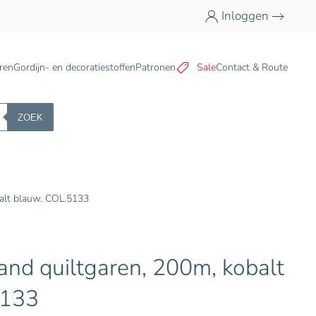
Inloggen
n
ren
Gordijn- en decoratiestoffen
Patronen
Sale
Contact & Route
ZOEK
alt blauw. COL.5133
nd quiltgaren, 200m, kobalt
5133