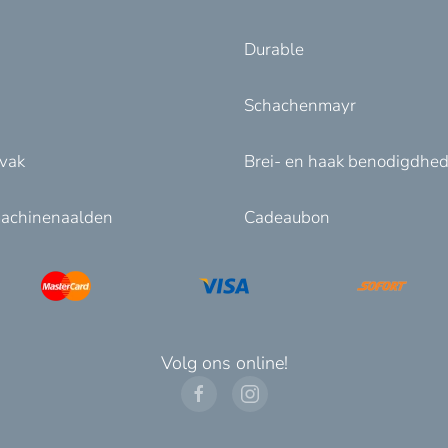
Durable
Schachenmayr
nvak
Brei- en haak benodigdhe
achinenaalden
Cadeaubon
Volg ons online!