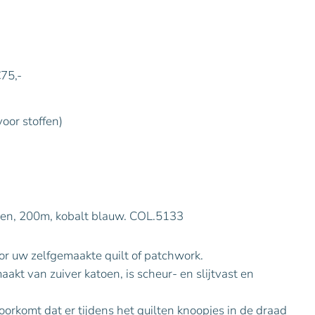
€75,-
voor stoffen)
en, 200m, kobalt blauw. COL.5133
r uw zelfgemaakte quilt of patchwork.
akt van zuiver katoen, is scheur- en slijtvast en
orkomt dat er tijdens het quilten knoopjes in de draad