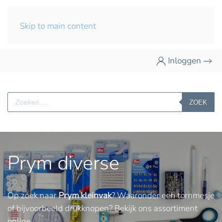
Skip to main content
Inloggen
Producten
ZOEK
zoeken
Prym diverse
Op zoek naar
Prym kleinvak
? Waaronder een tornmesje
of bijvoorbeeld drukknopen? Bekijk ons assortiment
online.