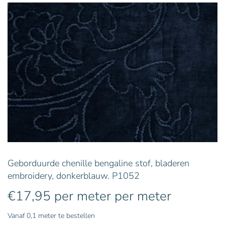
Geborduurde chenille bengaline stof, bladeren
embroidery, donkerblauw. P1052
€
17,95
per meter
per meter
Vanaf 0,1 meter te bestellen