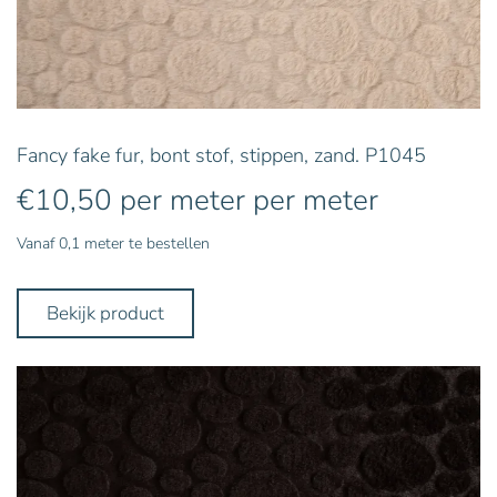
Fancy fake fur, bont stof, stippen, zand. P1045
€
10,50
per meter
per meter
Vanaf 0,1 meter te bestellen
Bekijk product