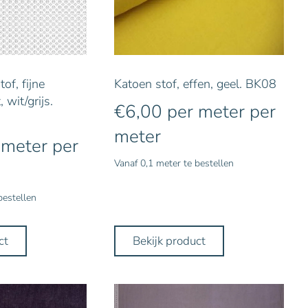
of, fijne
Katoen stof, effen, geel. BK08
 wit/grijs.
€
6,00
per meter
per
meter
 meter
per
Vanaf 0,1 meter te bestellen
bestellen
ct
Bekijk product