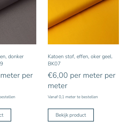
fen, donker
Katoen stof, effen, oker geel.
39
BK07
 meter
per
€
6,00
per meter
per
meter
bestellen
Vanaf 0,1 meter te bestellen
ct
Bekijk product