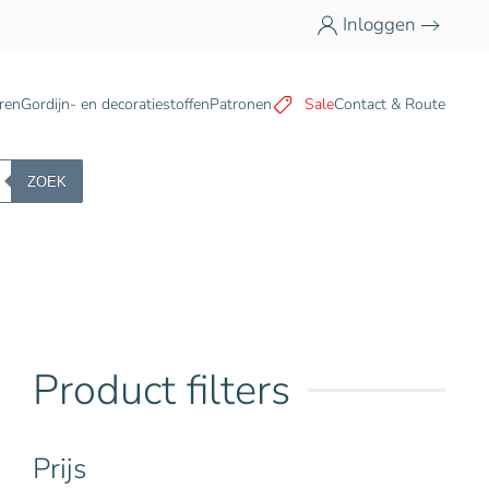
Inloggen
n
ren
Gordijn- en decoratiestoffen
Patronen
Sale
Contact & Route
ZOEK
Product filters
Prijs