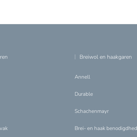
uren
Breiwol en haakgaren
Annell
Durable
Schachenmayr
nvak
Brei- en haak benodigdhe