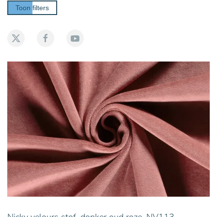
Toon filters
Nicky velours stof, donker oud roze. NV113