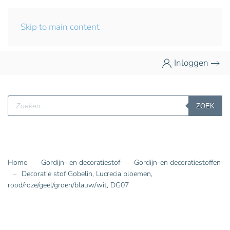
Skip to main content
Inloggen
Producten
ZOEK
zoeken
Home
Gordijn- en decoratiestof
Gordijn-en decoratiestoffen
Decoratie stof Gobelin, Lucrecia bloemen,
rood/roze/geel/groen/blauw/wit, DG07