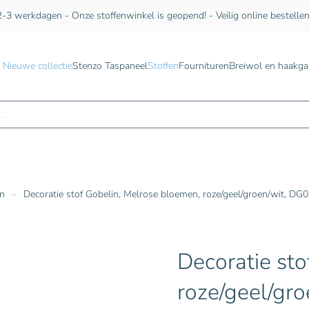
-3 werkdagen - Onze stoffenwinkel is geopend! - Veilig online bestelle
Nieuwe collectie
Stenzo Taspaneel
Stoffen
Fournituren
Breiwol en haakga
n
en
Decoratie stof Gobelin, Melrose bloemen, roze/geel/groen/wit, DG
Decoratie sto
roze/geel/gr