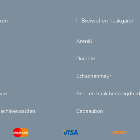
uren
Breiwol en haakgaren
Annell
Durable
Schachenmayr
nvak
Brei- en haak benodigdhe
achinenaalden
Cadeaubon