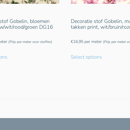
stof Gobelin, bloemen
Decoratie stof Gobelin, m
auw/wit/rood/groen DG16
takken print, wit/bruin/r
eter
€
16,95
per meter
(Prijs per meter voor stoffen)
(Prijs per meter v
ions
Select options