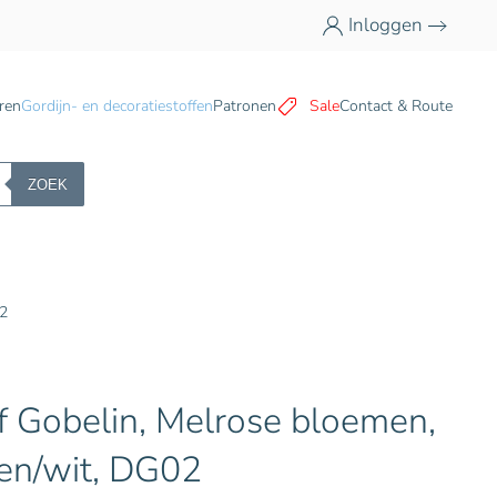
Inloggen
n
ren
Gordijn- en decoratiestoffen
Patronen
Sale
Contact & Route
ZOEK
02
f Gobelin, Melrose bloemen,
oen/wit, DG02