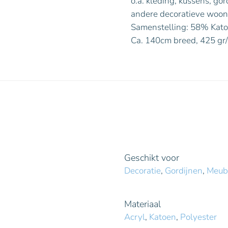
o.a. kleding, kussens, go
andere decoratieve woon
Samenstelling: 58% Kato
Ca. 140cm breed, 425 gr
Geschikt voor
Decoratie
,
Gordijnen
,
Meub
Materiaal
Acryl
,
Katoen
,
Polyester