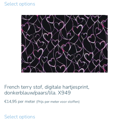
Select options
French terry stof, digitale hartjesprint,
donkerblauw/paars/lila. X949
€
14,95
per meter
(Prijs per meter voor stoffen)
Select options