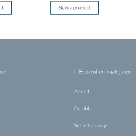
ct
Bekijk product
uren
Breiwol en haakgaren
Annell
Durable
Schachenmayr