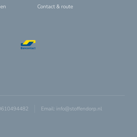
den
Contact & route
 0610494482
Email:
info@stoffendorp.nl