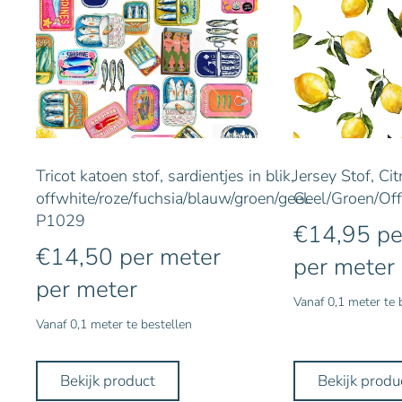
Tricot katoen stof, sardientjes in blik,
Jersey Stof, Cit
offwhite/roze/fuchsia/blauw/groen/geel.
Geel/Groen/Of
P1029
€
14,95
pe
€
14,50
per meter
per meter
per meter
Vanaf 0,1 meter te 
Vanaf 0,1 meter te bestellen
Bekijk product
Bekijk produ