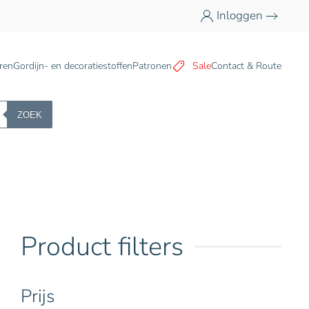
Inloggen
n
ren
Gordijn- en decoratiestoffen
Patronen
Sale
Contact & Route
ZOEK
Product filters
Prijs