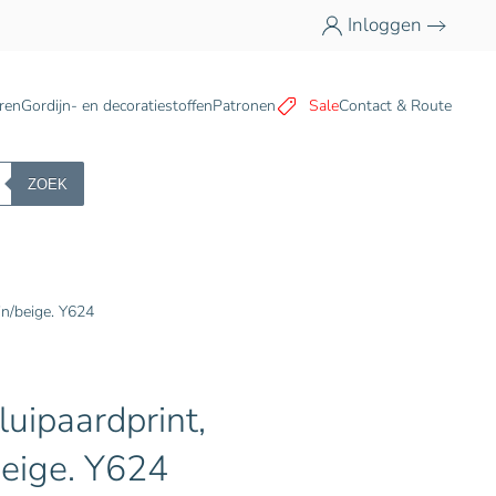
Inloggen
n
ren
Gordijn- en decoratiestoffen
Patronen
Sale
Contact & Route
ZOEK
uin/beige. Y624
 luipaardprint,
beige. Y624