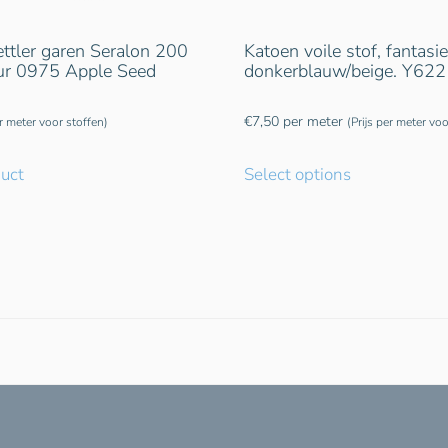
tler garen Seralon 200
Katoen voile stof, fantasie
eur 0975 Apple Seed
donkerblauw/beige. Y622
€
7,50
per meter
er meter voor stoffen)
(Prijs per meter voo
duct
Select options