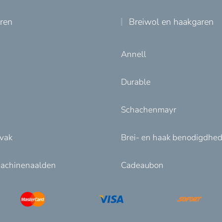
uren
Breiwol en haakgaren
Annell
Durable
Schachenmayr
nvak
Brei- en haak benodigdhe
achinenaalden
Cadeaubon