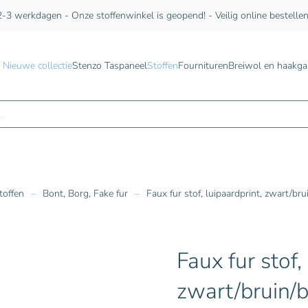
-3 werkdagen - Onze stoffenwinkel is geopend! - Veilig online bestelle
Nieuwe collectie
Stenzo Taspaneel
Stoffen
Fournituren
Breiwol en haakga
n
toffen
Bont, Borg, Fake fur
Faux fur stof, luipaardprint, zwart/br
Faux fur stof,
zwart/bruin/