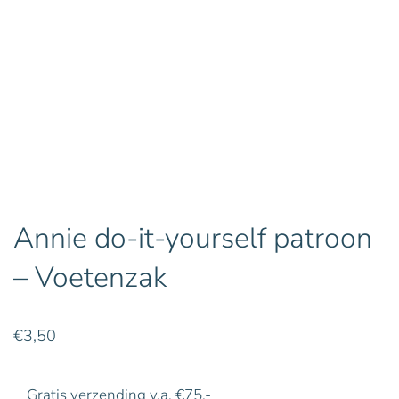
Annie do-it-yourself patroon
– Voetenzak
€
3,50
Gratis verzending v.a. €75,-