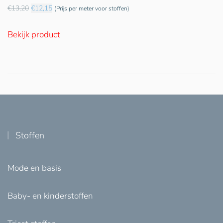
€
13,20
€
12,15
(Prijs per meter voor stoffen)
Oorspronkelijke
Huidige
prijs
prijs
Bekijk product
was:
is:
€13,20.
€12,15.
Stoffen
Mode en basis
Baby- en kinderstoffen