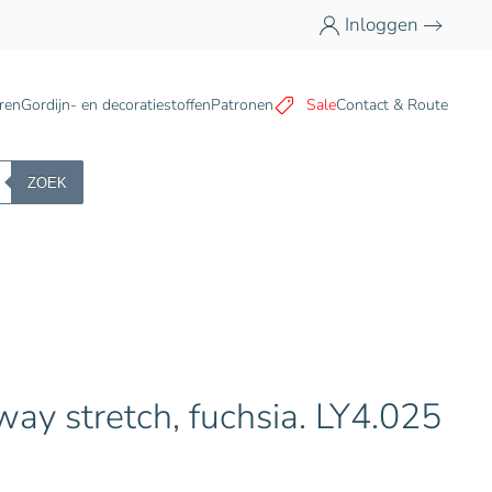
Inloggen
n
ren
Gordijn- en decoratiestoffen
Patronen
Sale
Contact & Route
ZOEK
-way stretch, fuchsia. LY4.025