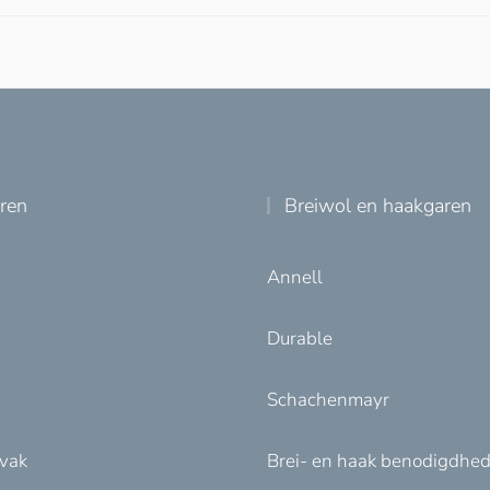
uren
Breiwol en haakgaren
Annell
Durable
Schachenmayr
nvak
Brei- en haak benodigdhe