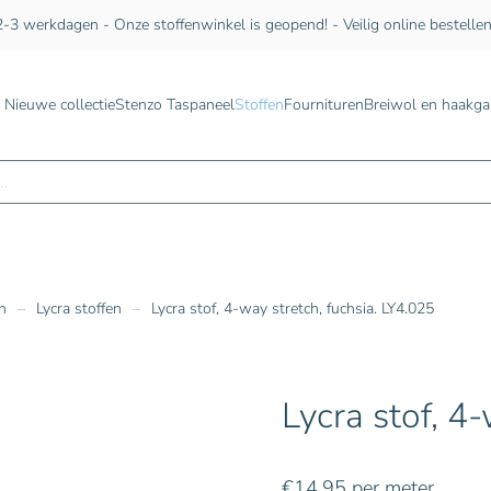
-3 werkdagen - Onze stoffenwinkel is geopend! - Veilig online bestelle
Nieuwe collectie
Stenzo Taspaneel
Stoffen
Fournituren
Breiwol en haakga
n
n
Lycra stoffen
Lycra stof, 4-way stretch, fuchsia. LY4.025
Lycra stof, 4
€
14,95
per meter