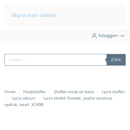
Skip to main content
Inloggen
Producten
ZOEK
zoeken
Home
Modestoffen
Stoffen mode en basis
Lycra stoffen
Lycra velours
Lycra stretch fluweel, zwarte structuur
opdruk, zwart. X2498