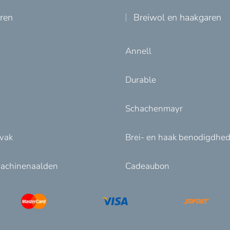
uren
Breiwol en haakgaren
Annell
Durable
Schachenmayr
nvak
Brei- en haak benodigdhe
achinenaalden
Cadeaubon