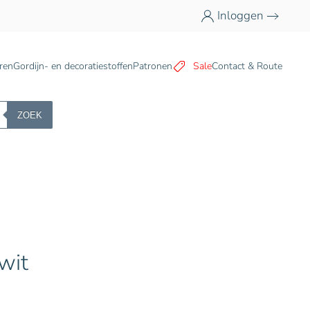
Inloggen
n
ren
Gordijn- en decoratiestoffen
Patronen
Sale
Contact & Route
ZOEK
wit