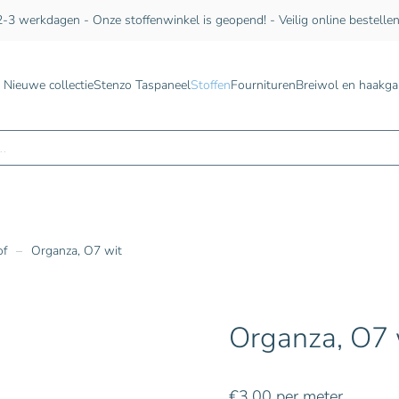
-3 werkdagen - Onze stoffenwinkel is geopend! - Veilig online bestelle
Nieuwe collectie
Stenzo Taspaneel
Stoffen
Fournituren
Breiwol en haakga
n
of
Organza, O7 wit
Organza, O7 
€
3,00
per meter