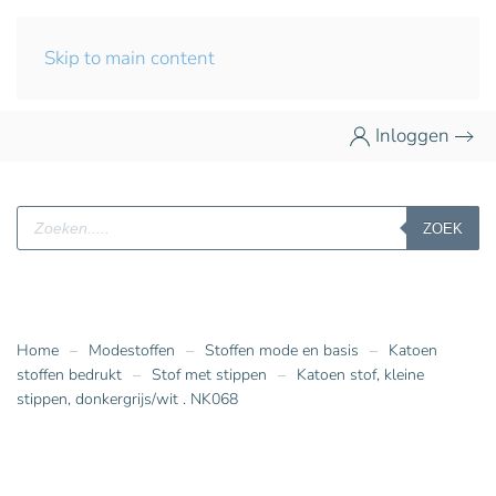
Skip to main content
Inloggen
Producten
ZOEK
zoeken
Home
Modestoffen
Stoffen mode en basis
Katoen
stoffen bedrukt
Stof met stippen
Katoen stof, kleine
stippen, donkergrijs/wit . NK068