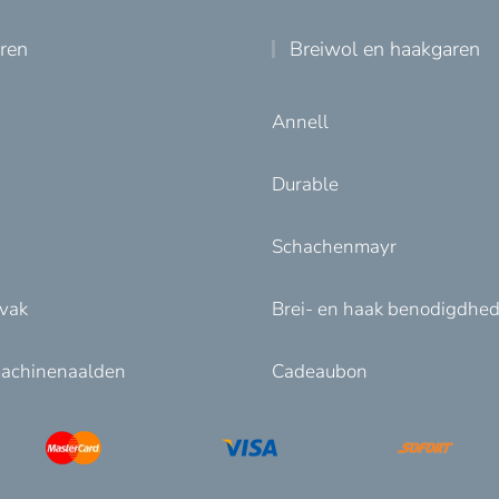
uren
Breiwol en haakgaren
Annell
Durable
Schachenmayr
nvak
Brei- en haak benodigdhe
achinenaalden
Cadeaubon