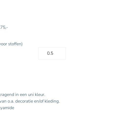
€75,-
voor stoffen)
tragend in een uni kleur.
an o.a. decoratie en/of kleding.
lyamide