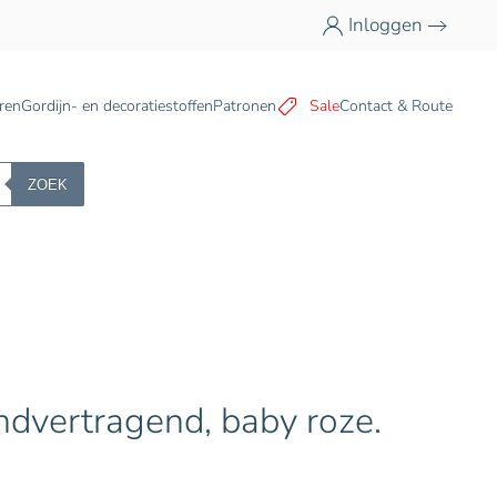
Inloggen
n
ren
Gordijn- en decoratiestoffen
Patronen
Sale
Contact & Route
ZOEK
andvertragend, baby roze.