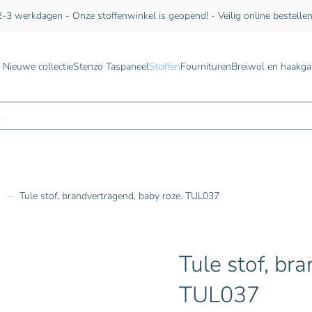
-3 werkdagen - Onze stoffenwinkel is geopend! - Veilig online bestelle
Nieuwe collectie
Stenzo Taspaneel
Stoffen
Fournituren
Breiwol en haakga
n
n
Tule stof, brandvertragend, baby roze. TUL037
Tule stof, br
TUL037