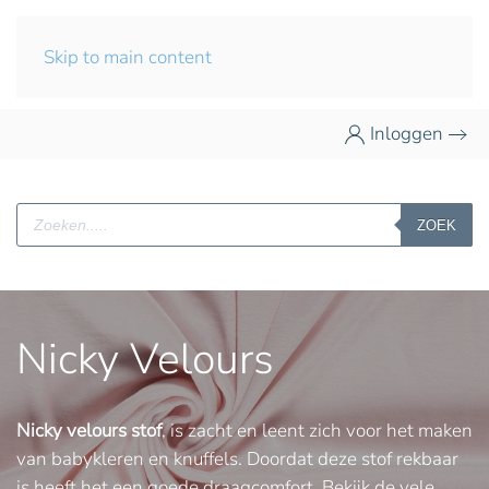
Skip to main content
Inloggen
Producten
ZOEK
zoeken
Nicky Velours
Nicky velours stof
, is zacht en leent zich voor het maken
van babykleren en knuffels. Doordat deze stof rekbaar
is heeft het een goede draagcomfort. Bekijk de vele