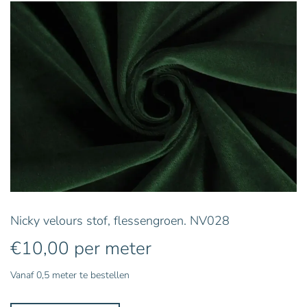
Nicky velours stof, flessengroen. NV028
€
10,00
per meter
Vanaf 0,5 meter te bestellen