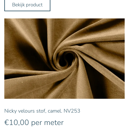
Bekijk product
Nicky velours stof, camel. NV253
€
10,00
per meter