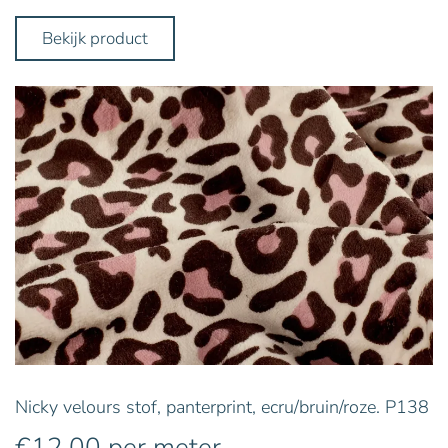
Bekijk product
Nicky velours stof, panterprint, ecru/bruin/roze. P138
€
12,00
per meter