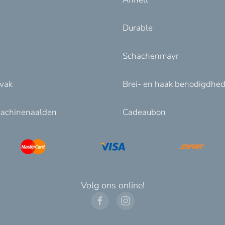
Durable
Schachenmayr
nvak
Brei- en haak benodigdhe
achinenaalden
Cadeaubon
Volg ons online!