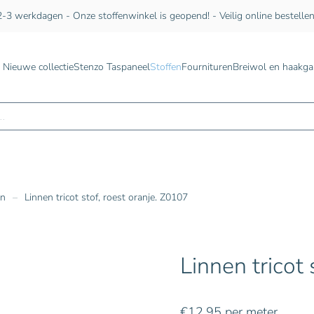
-3 werkdagen - Onze stoffenwinkel is geopend! - Veilig online bestelle
Nieuwe collectie
Stenzo Taspaneel
Stoffen
Fournituren
Breiwol en haakga
n
en
Linnen tricot stof, roest oranje. Z0107
Linnen tricot 
€
12,95
per meter