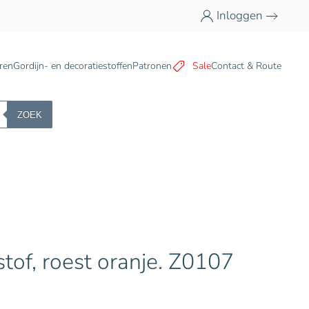
Inloggen
n
ren
Gordijn- en decoratiestoffen
Patronen
Sale
Contact & Route
ZOEK
stof, roest oranje. Z0107