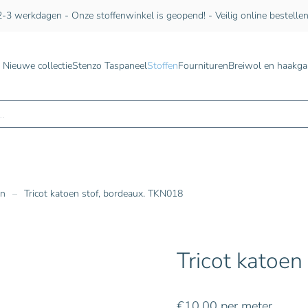
-3 werkdagen - Onze stoffenwinkel is geopend! - Veilig online bestelle
Nieuwe collectie
Stenzo Taspaneel
Stoffen
Fournituren
Breiwol en haakga
n
en
Tricot katoen stof, bordeaux. TKN018
Tricot katoen
€
10,00
per meter