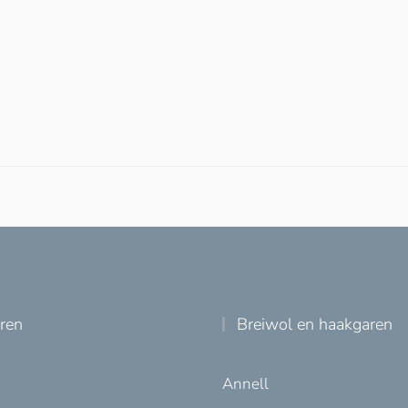
uren
Breiwol en haakgaren
Annell