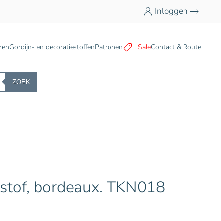
Inloggen
n
ren
Gordijn- en decoratiestoffen
Patronen
Sale
Contact & Route
ZOEK
 stof, bordeaux. TKN018