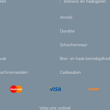
uren
Breiwol en haakgaren
Annell
Durable
Schachenmayr
nvak
Brei- en haak benodigdhe
achinenaalden
Cadeaubon
Volg ons online!