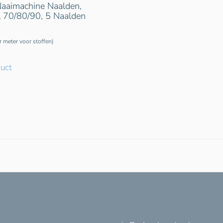
aaimachine Naalden,
l 70/80/90, 5 Naalden
er meter voor stoffen)
duct