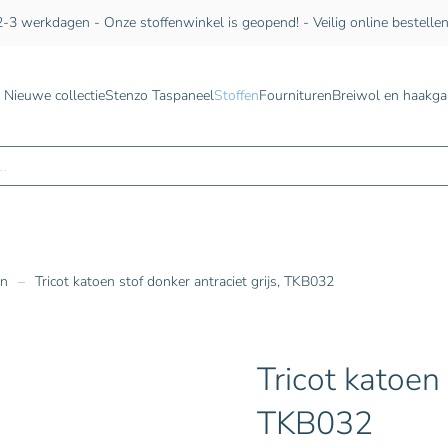
-3 werkdagen - Onze stoffenwinkel is geopend! - Veilig online bestelle
Nieuwe collectie
Stenzo Taspaneel
Stoffen
Fournituren
Breiwol en haakga
n
en
Tricot katoen stof donker antraciet grijs, TKB032
Tricot katoen 
TKB032