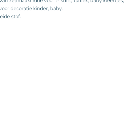
an zelfmaakmode voor t- shirt, tuniek, baby kleertjes,
voor decoratie kinder, baby.
eide stof.