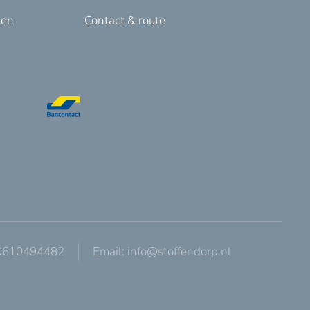
den
Contact & route
 0610494482
Email:
info@stoffendorp.nl