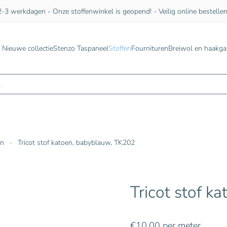
-3 werkdagen - Onze stoffenwinkel is geopend! - Veilig online bestelle
Nieuwe collectie
Stenzo Taspaneel
Stoffen
Fournituren
Breiwol en haakga
n
en
Tricot stof katoen, babyblauw, TK202
Tricot stof k
€
10,00
per meter