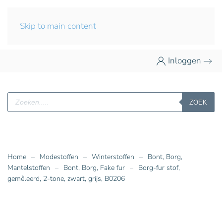
Skip to main content
Inloggen
Producten
ZOEK
zoeken
Home
Modestoffen
Winterstoffen
Bont, Borg,
Mantelstoffen
Bont, Borg, Fake fur
Borg-fur stof,
gemêleerd, 2-tone, zwart, grijs, B0206