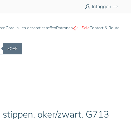
Inloggen
n
ren
Gordijn- en decoratiestoffen
Patronen
Sale
Contact & Route
ZOEK
, stippen, oker/zwart. G713