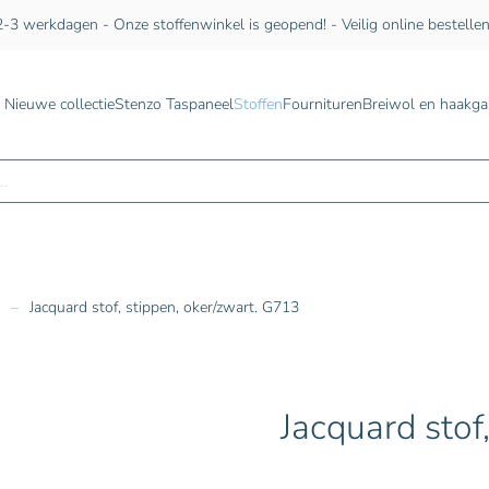
-3 werkdagen - Onze stoffenwinkel is geopend! - Veilig online bestelle
Nieuwe collectie
Stenzo Taspaneel
Stoffen
Fournituren
Breiwol en haakga
n
Jacquard stof, stippen, oker/zwart. G713
Jacquard stof