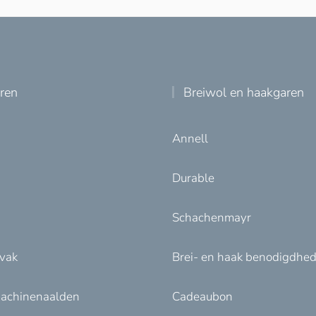
uren
Breiwol en haakgaren
Annell
Durable
Schachenmayr
nvak
Brei- en haak benodigdhe
achinenaalden
Cadeaubon