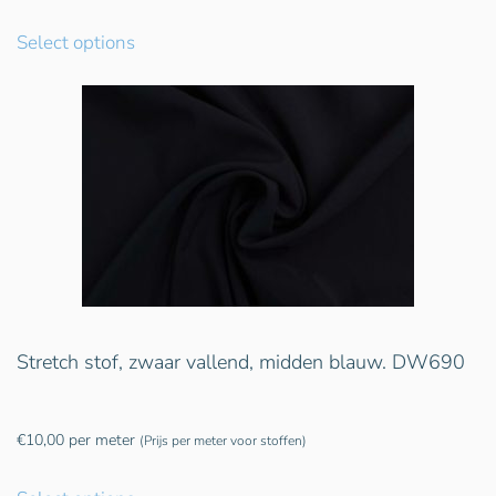
Select options
Stretch stof, zwaar vallend, midden blauw. DW690
€
10,00
per meter
(Prijs per meter voor stoffen)