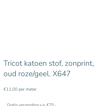
Tricot katoen stof, zonprint,
oud roze/geel. X647
€
11,00
per meter
Gratis verzending v.a. €75,-