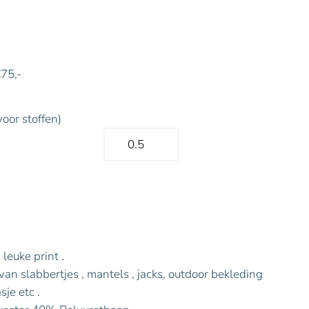
€75,-
voor stoffen)
leuke print .
an slabbertjes , mantels , jacks, outdoor bekleding
sje etc .