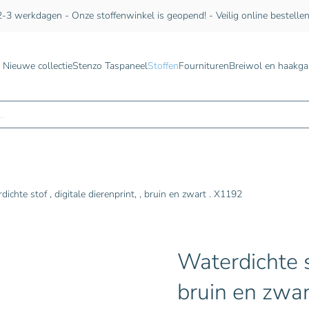
-3 werkdagen - Onze stoffenwinkel is geopend! - Veilig online bestelle
Nieuwe collectie
Stenzo Taspaneel
Stoffen
Fournituren
Breiwol en haakga
n
dichte stof , digitale dierenprint, , bruin en zwart . X1192
Waterdichte st
bruin en zwar