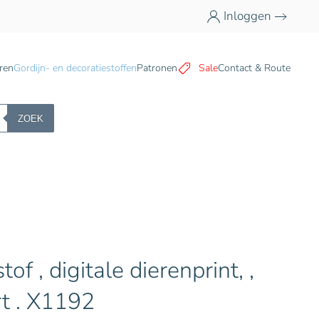
Inloggen
n
ren
Gordijn- en decoratiestoffen
Patronen
Sale
Contact & Route
ZOEK
of , digitale dierenprint, ,
t . X1192