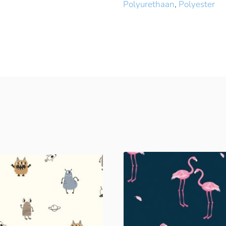
Polyurethaan
,
Polyester