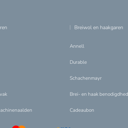
uren
Breiwol en haakgaren
Annell
Durable
Schachenmayr
nvak
Brei- en haak benodigdhe
achinenaalden
Cadeaubon