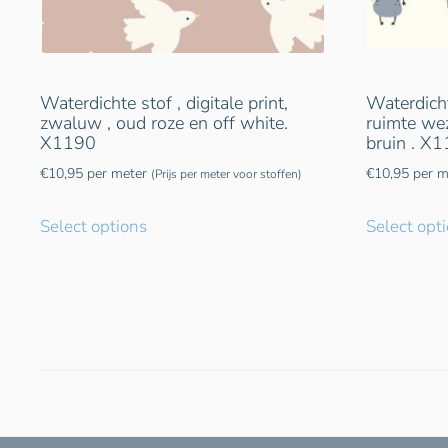
Waterdichte stof , digitale print,
Waterdichte
zwaluw , oud roze en off white.
ruimte wez
X1190
bruin . X
€
10,95
per meter
€
10,95
per m
(Prijs per meter voor stoffen)
Select options
Select opt