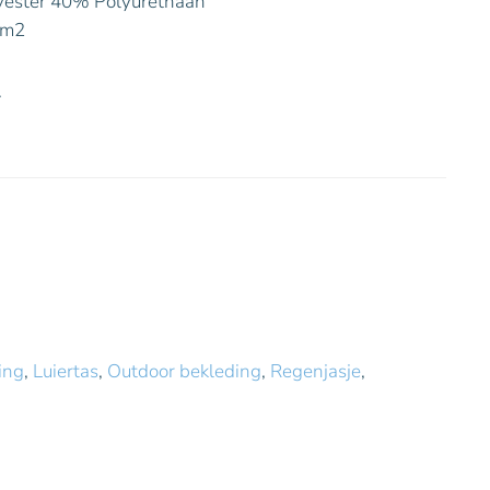
yester 40% Polyurethaan
/m2
.
ing
,
Luiertas
,
Outdoor bekleding
,
Regenjasje
,