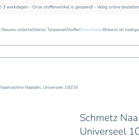
-3 werkdagen - Onze stoffenwinkel is geopend! - Veilig online bestelle
Nieuwe collectie
Stenzo Taspaneel
Stoffen
Fournituren
Breiwol en haakga
n
Naaimachine Naalden, Universeel 100/16
Schmetz Naa
Universeel 1