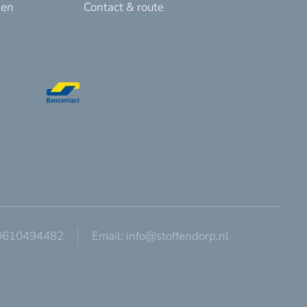
den
Contact & route
 0610494482
Email:
info@stoffendorp.nl