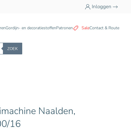
Inloggen
n
ren
Gordijn- en decoratiestoffen
Patronen
Sale
Contact & Route
ZOEK
imachine Naalden,
00/16