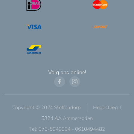
Volg ons online!
Copyright © 2024 Stoffendorp
Hogesteeg 1
5324 AA Ammerzoden
Tel: 073-5949904 - 0610494482