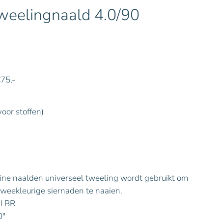
Tweelingnaald 4.0/90
€75,-
voor stoffen)
ne naalden universeel tweeling wordt gebruikt om
tweekleurige siernaden te naaien.
I BR
0″