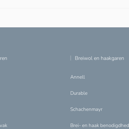
uren
Breiwol en haakgaren
Annell
Durable
Schachenmayr
nvak
Brei- en haak benodigdhe