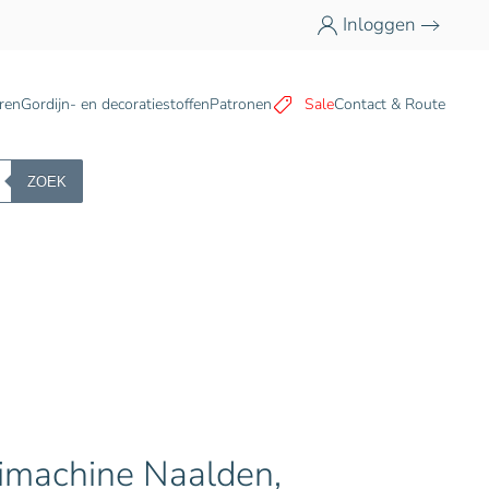
Inloggen
n
ren
Gordijn- en decoratiestoffen
Patronen
Sale
Contact & Route
ZOEK
imachine Naalden,