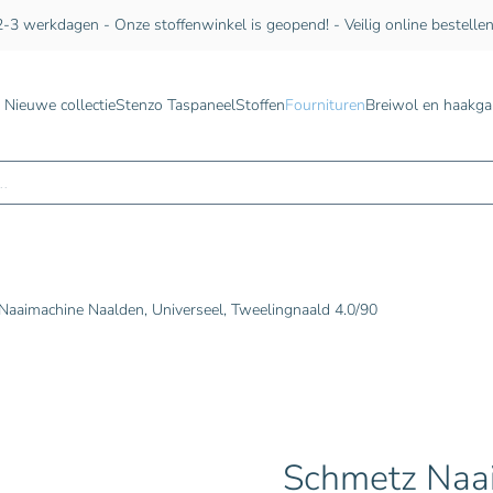
-3 werkdagen - Onze stoffenwinkel is geopend! - Veilig online bestelle
Nieuwe collectie
Stenzo Taspaneel
Stoffen
Fournituren
Breiwol en haakga
n
Naaimachine Naalden, Universeel, Tweelingnaald 4.0/90
Schmetz Naa