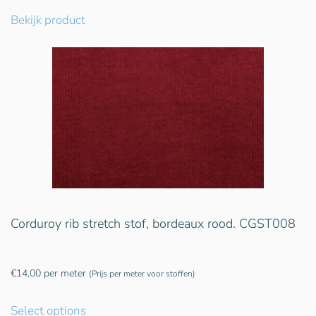
Bekijk product
Corduroy rib stretch stof, bordeaux rood. CGST008
€
14,00
per meter
(Prijs per meter voor stoffen)
Select options