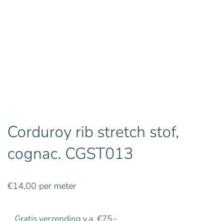
Corduroy rib stretch stof,
cognac. CGST013
€
14,00
per meter
Gratis verzending v.a. €75,-