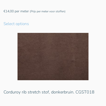
€
14,00
per meter
(Prijs per meter voor stoffen)
Select options
Corduroy rib stretch stof, donkerbruin. CGST018