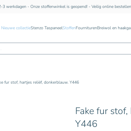
-3 werkdagen - Onze stoffenwinkel is geopend! - Veilig online bestelle
Nieuwe collectie
Stenzo Taspaneel
Stoffen
Fournituren
Breiwol en haakga
n
e fur stof, hartjes reliëf, donkerblauw. Y446
Fake fur stof,
Y446