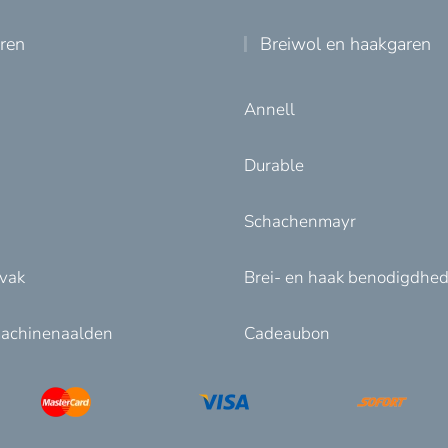
uren
Breiwol en haakgaren
Annell
Durable
Schachenmayr
nvak
Brei- en haak benodigdhe
achinenaalden
Cadeaubon